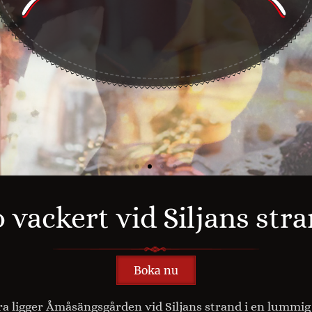
 vackert vid Siljans str
Boka nu
a ligger Åmåsängsgården vid Siljans strand i en lummig