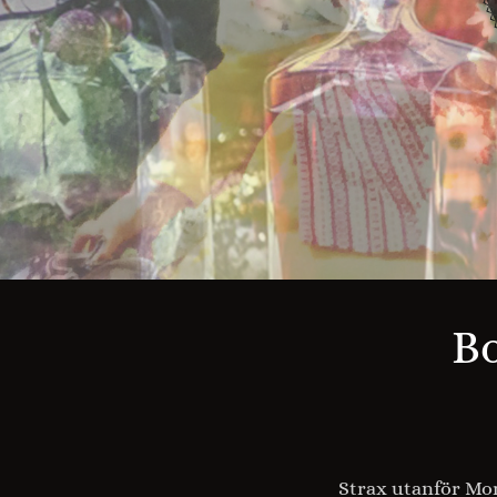
Bo
Strax utanför Mor