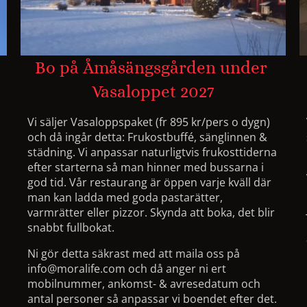
Bo på Åmåsängsgården under 

Vasaloppet 2027
Vi säljer Vasaloppspaket (fr 895 kr/pers o dygn)
och då ingår detta: Frukostbuffé, sänglinnen &
städning. Vi anpassar naturligtvis frukosttiderna
efter starterna så man hinner med bussarna i
god tid. Vår restaurang är öppen varje kväll där
man kan ladda med goda pastarätter,
varmrätter eller pizzor. Skynda att boka, det blir
snabbt fullbokat.
Ni gör detta säkrast med att maila oss på
info@moralife.com och då anger ni ert
mobilnummer, ankomst- & avresedatum och
antal personer så anpassar vi boendet efter det.