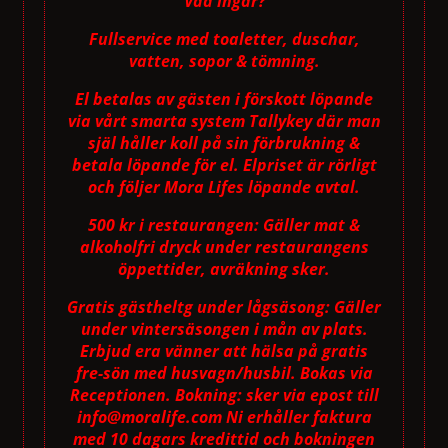
Vad ingår?
Fullservice med toaletter, duschar,
vatten, sopor & tömning.
El betalas av gästen i förskott löpande
via vårt smarta system Tallykey där man
själ håller koll på sin förbrukning &
betala löpande för el. Elpriset är rörligt
och följer Mora Lifes löpande avtal.
500 kr i restaurangen: Gäller mat &
alkoholfri dryck under restaurangens
öppettider, avräkning sker.
Gratis gästheltg under lågsäsong: Gäller
under vintersäsongen i mån av plats.
Erbjud era vänner att hälsa på gratis
fre-sön med husvagn/husbil. Bokas via
Receptionen. Bokning: sker via epost till
info@moralife.com Ni erhåller faktura
med 10 dagars kredittid och bokningen