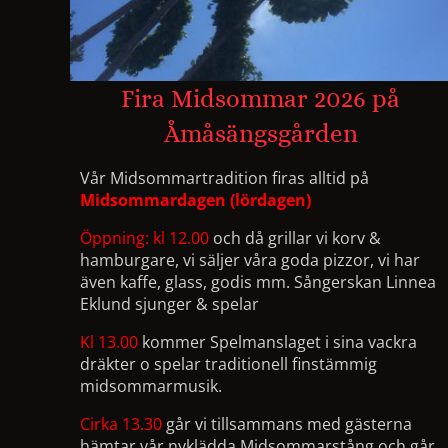
Fira Midsommar 2026 på 
Åmåsängsgården 
Vår Midsommartradition firas alltid på
Midsommardagen (lördagen)
Öppning: kl 12.00
och då grillar vi korv &
hamburgare, vi säljer våra goda pizzor, vi har
även kaffe, glass, godis mm. Sångerskan Linnea
Eklund sjunger & spelar
Kl 13.00
kommer Spelmanslaget i sina vackra
dräkter o spelar traditionell finstämmig
midsommarmusik.
Cirka 13.30
går vi tillsammans med gästerna
hämtar vår nyklädda Midsommarstång och går